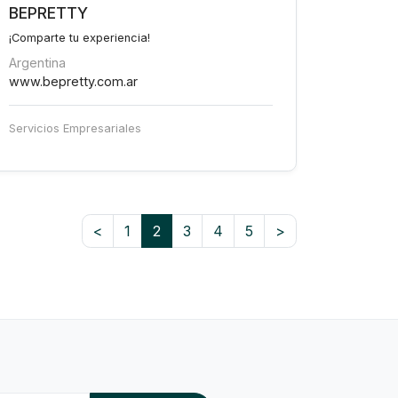
BEPRETTY
¡Comparte tu experiencia!
Argentina
www.bepretty.com.ar
Servicios Empresariales
<
1
2
3
4
5
>