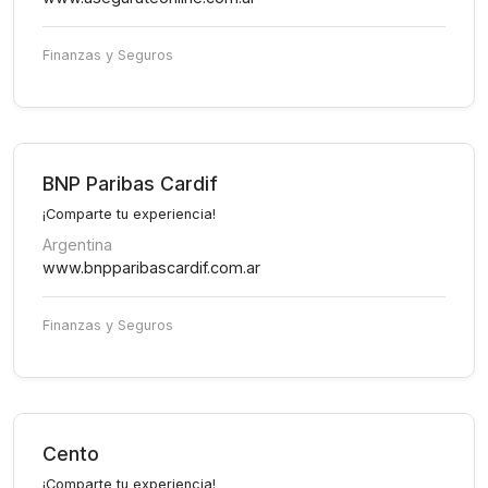
Finanzas y Seguros
BNP Paribas Cardif
¡Comparte tu experiencia!
Argentina
www.bnpparibascardif.com.ar
Finanzas y Seguros
Cento
¡Comparte tu experiencia!