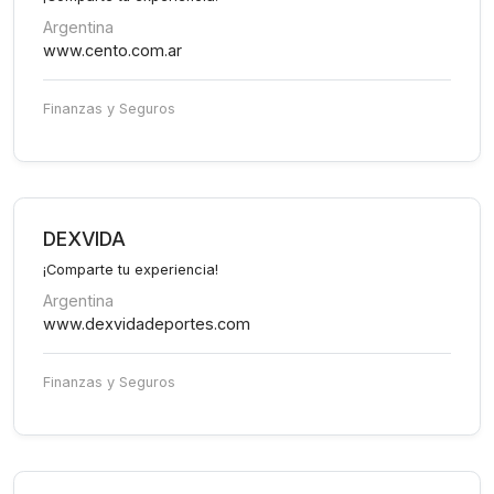
Argentina
www.cento.com.ar
Finanzas y Seguros
DEXVIDA
¡Comparte tu experiencia!
Argentina
www.dexvidadeportes.com
Finanzas y Seguros