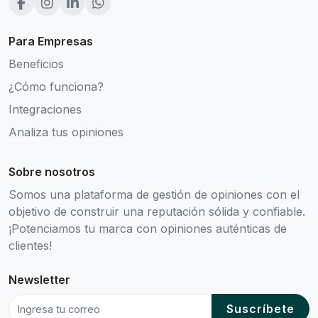
Para Empresas
Beneficios
¿Cómo funciona?
Integraciones
Analiza tus opiniones
Sobre nosotros
Somos una plataforma de gestión de opiniones con el
objetivo de construir una reputación sólida y confiable.
¡Potenciamos tu marca con opiniones auténticas de
clientes!
Newsletter
Suscríbete