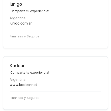
iunigo
¡Comparte tu experiencia!
Argentina
iunigo.com.ar
Finanzas y Seguros
Kodear
¡Comparte tu experiencia!
Argentina
www.kodear.net
Finanzas y Seguros