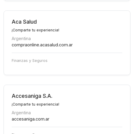
Aca Salud
¡Comparte tu experiencia!
Argentina
compraonline.acasalud.com.ar
Finanzas y Seguros
Accesaniga S.A.
¡Comparte tu experiencia!
Argentina
accesaniga.com.ar