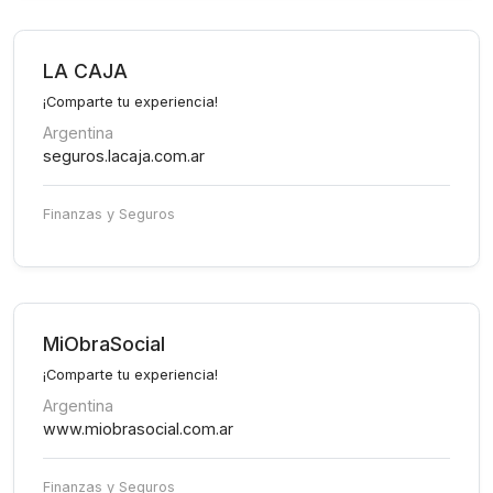
LA CAJA
¡Comparte tu experiencia!
Argentina
seguros.lacaja.com.ar
Finanzas y Seguros
MiObraSocial
¡Comparte tu experiencia!
Argentina
www.miobrasocial.com.ar
Finanzas y Seguros