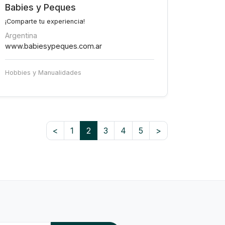
Babies y Peques
¡Comparte tu experiencia!
Argentina
www.babiesypeques.com.ar
Hobbies y Manualidades
<
1
2
3
4
5
>