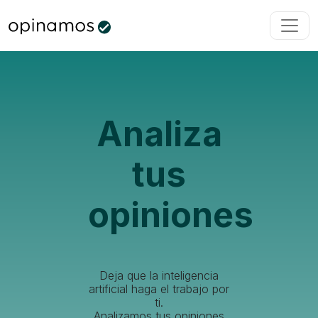
Analiza
tus
opiniones
Deja que la inteligencia
artificial haga el trabajo por
ti.
Analizamos tus opiniones