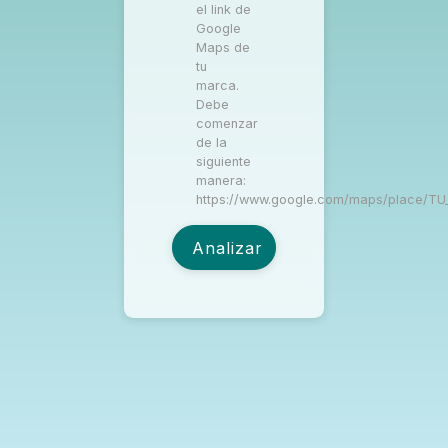
el link de
Google
Maps de
tu
marca.
Debe
comenzar
de la
siguiente
manera:
https://www.google.com/maps/place/TU